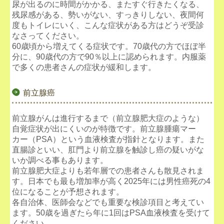
尿が出るのに時間がかかる、またすぐ行きたくなる、
残尿感がある、勢いがない、すっきりしない、夜間何
度もトイレにいく、こんな症状がある方はどうぞ受診
なさってください。
60歳頃から増えてくる症状です。70歳代の方でほぼ半
分に、90歳代の方で90％以上に認められます。内服薬
で多くの患者さんの症状が緩和します。
前立腺癌
前立腺がんは進行するまで（前立腺肥大症のような）
自覚症状が出にくいのが特徴です。前立腺腫瘍マー
カー（PSA）という血液検査が指針となります。また
直腸診といい、肛門より前立腺を触診し癌の疑いがな
いか調べる事もあります。
前立腺肥大症よりも若年層での患者さんも散見されま
す。日本でも最も増加率が高く2025年には男性癌死の4
位になることが予想されます。
各自治体、医師会などでも重要な検診項目と考えてい
ます。50歳を過ぎたら年に1回はPSA血液検査を受けて
ください。