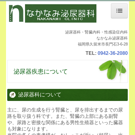
ホーム
泌尿器科・腎臓内科・性感染症内科
医師のご紹介
なかなみ泌尿器科
福岡県久留米市長門石3-6-28
診療案内
TEL:
0942-36-2080
泌尿器疾患について
泌尿器疾患について
院内紹介
設備紹介
泌尿器科について
ウロマスター
主に、尿の生成を行う腎臓と、尿を排出するまでの尿
交通案内
路を取り扱う科です。また、腎臓の上部にある副腎
や、尿路と密接な関係にある男性生殖器といった臓器
個人情報保護方針
も対象になります。