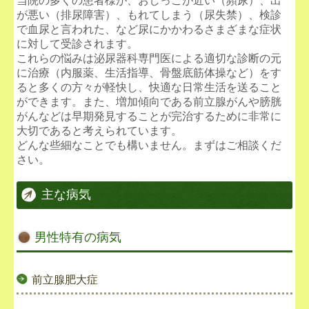
当院の多くの患者様が、おしっこが近い（頻尿）、出
が悪い（排尿障害）、もれてしまう（尿失禁）、検診
で血尿と言われた、など尿にかかわるさまざまな症状
に対して受診されます。
これらの悩みは泌尿器科専門医による適切な診断の元
に治療（内服薬、生活指導、骨盤底筋体操など）をす
ると多くの方々が軽快し、快適な日常生活を送ること
ができます。また、増加傾向である前立腺がんや膀胱
がんなどは早期発見することが完治するために非常に
大切であると考えられています。
どんな些細なことでも構いません。まずはご相談くだ
さい。
主な病気
男性特有の病気
前立腺肥大症