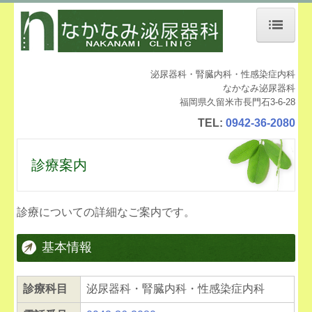
ホーム
泌尿器科・腎臓内科・性感染症内科
医師のご紹介
なかなみ泌尿器科
福岡県久留米市長門石3-6-28
診療案内
TEL:
0942-36-2080
泌尿器疾患について
診療案内
院内紹介
設備紹介
診療についての詳細なご案内です。
ウロマスター
基本情報
交通案内
診療科目
泌尿器科・腎臓内科・性感染症内科
個人情報保護方針