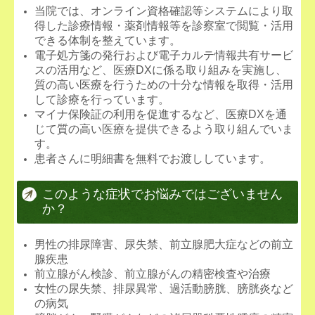
当院では、オンライン資格確認等システムにより取
得した診療情報・薬剤情報等を診察室で閲覧・活用
できる体制を整えています。
電子処方箋の発行および電子カルテ情報共有サービ
スの活用など、医療DXに係る取り組みを実施し、
質の高い医療を行うための十分な情報を取得・活用
して診療を行っています。
マイナ保険証の利用を促進するなど、医療DXを通
じて質の高い医療を提供できるよう取り組んでいま
す。
患者さんに明細書を無料でお渡ししています。
このような症状でお悩みではございません
か？
男性の排尿障害、尿失禁、前立腺肥大症などの前立
腺疾患
前立腺がん検診、前立腺がんの精密検査や治療
女性の尿失禁、排尿異常、過活動膀胱、膀胱炎など
の病気