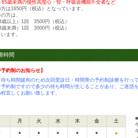
～65歳未満の慢性高度心・腎・呼吸器機能不全者など
方は1650円（税込）となっています。
外の方は、
3歳以上）1回 3500円（税込）
3歳未満）1回 3000円（税込）
ています。
.02...
帯状疱疹ワクチン接種 予約受付のお知らせ
療時間
は帯状疱疹ワクチン接種の予約受付を開始しております。
4月1日から 久留米市に住民票のある高齢者は
帯予約制のお知らせ】
疱疹』ワクチンに対して市の補助金を受けることができます。
は待ち時間緩和のため次回受診日・時間帯の予約制診療を行っ
象者（令和7年度） 久留米市に住民票があり以下の１～３のい
な予約制ですので多少の待ち時間が生じることがあり、ご迷惑
和7年度に65歳になる方
の程宜しくお願い致します。
7年度に70歳、75歳、80歳、85歳、90歳、95歳、及び10
種日時点で60～64歳の方のうち、ヒト免疫不全ウイルスによ
有する方
種期間
月
火
水
木
金
土
年4月1日（火曜日）～令和8年3月31日（火曜日）
（自己負担金） 次のいずれか1つを接種
前
●
●
●
●
●
▲
クチン（田辺三菱）3000円×1回