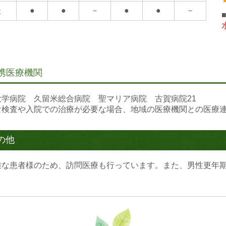
えワクチン（GSK）10000円×2回（計20000円）
後
●
●
－
●
●
－
は
久留米市のホームページ 久留米市：高齢者の帯状疱疹予防接
・インフルエンザ等の感染症予防の為、
当院内では患者様・付
ご理解・ご協力の程、宜しくお願い致します
。
携医療機関
.09.24...インフルエンザ予防接種予約受付開始のお知らせ
大学病院 久留米総合病院 聖マリア病院 古賀病院21
は10月1日（火）よりインフルエンザ予防接種の予約受付を開
な検査や入院での治療が必要な場合、地域の医療機関との医療
米市在住の方で
歳以上の方
の他
～65歳未満の慢性高度心・腎・呼吸器機能不全者など
方は1650円（税込）となっています。
難な患者様のため、訪問医療も行っています。また、男性更年
外の方は
3歳以上） 1回 3500円（税込）
3歳未満） 1回 3000円（税込）
ています。