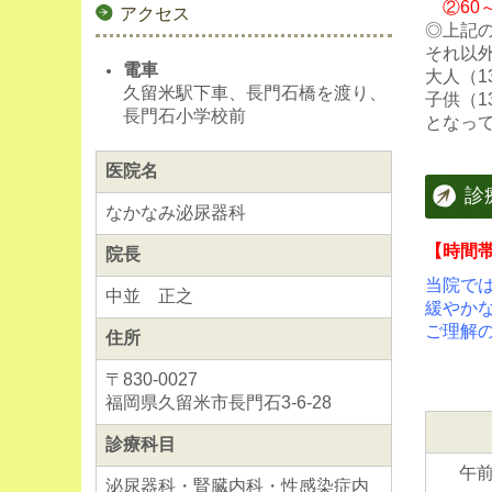
②60
アクセス
◎上記の
それ以
電車
大人（1
久留米駅下車、長門石橋を渡り、
子供（1
長門石小学校前
となっ
医院名
■
2025.06
診
なかなみ泌尿器科
当院で
令和7年
【時間
院長
『帯状
当院で
１）対
中並 正之
緩やか
１．令
ご理解
住所
２．令和
３．接
〒830-0027
障害を
福岡県久留米市長門石3-6-28
２）接
令和7
診療科目
３）料金
午
１．生ワ
泌尿器科・腎臓内科・性感染症内