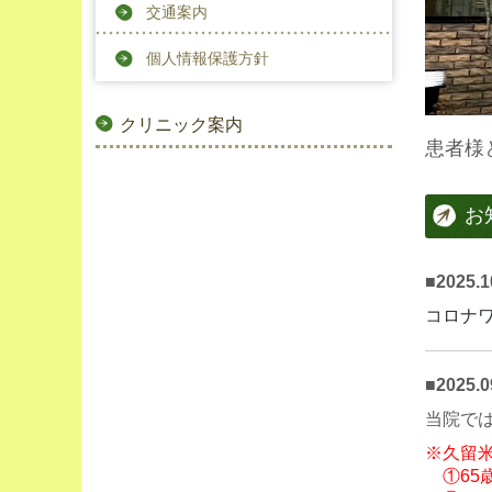
交通案内
個人情報保護方針
クリニック案内
患者様
お
■
2025.10
コロナ
■
2025
当院で
※久留
①65