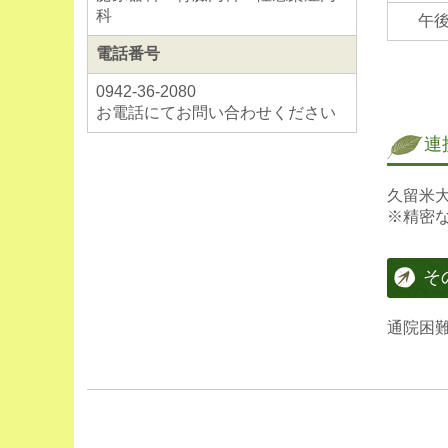
２．組換
科
午
詳しく
電話番号
0942-36-2080
コロナ
お電話にてお問い合わせください
皆様の
連
■
2024
久留米
当院で
※精密
※久留
① 65
そ
② 60
◎上記の
通院困
それ以
大人（1
子供（1
となっ